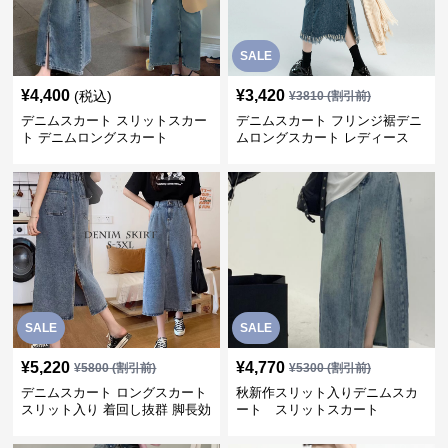
SALE
¥
4,400
¥
3,420
(税込)
¥
3810
(割引前)
デニムスカート スリットスカー
デニムスカート フリンジ裾デニ
ト デニムロングスカート
ムロングスカート レディース
SALE
SALE
¥
5,220
¥
4,770
¥
5800
(割引前)
¥
5300
(割引前)
デニムスカート ロングスカート
秋新作スリット入りデニムスカ
スリット入り 着回し抜群 脚長効
ート スリットスカート
果