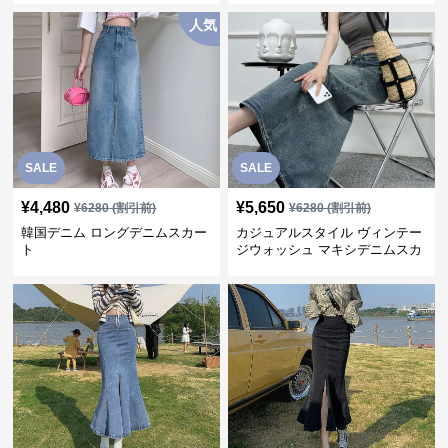
人気
SALE
SALE
¥
4,480
¥
5,650
¥
6280
(割引前)
¥
6280
(割引前)
韓国デニム ロングデニムスカー
カジュアルスタイル ヴィンテー
ト
ジウォッシュ マキシデニムスカ
ート