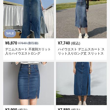
SALE
¥
6,870
¥
7,740
(税込)
¥
7640
(割引前)
デニムスカート 不規則スリット
ハイウエスト デニムスカート ス
入りハイウエストロング
リット入りロング丈 スリットス
カート
¥
3,900
¥
7,880