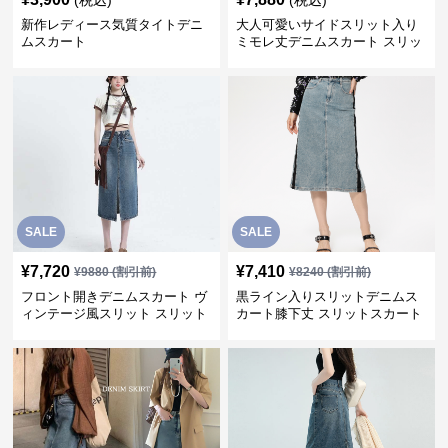
(税込)
(税込)
新作レディース気質タイトデニ
大人可愛いサイドスリット入り
ムスカート
ミモレ丈デニムスカート スリッ
トスカート
SALE
SALE
¥
7,720
¥
7,410
¥
9880
(割引前)
¥
8240
(割引前)
フロント開きデニムスカート ヴ
黒ライン入りスリットデニムス
ィンテージ風スリット スリット
カート膝下丈 スリットスカート
スカート