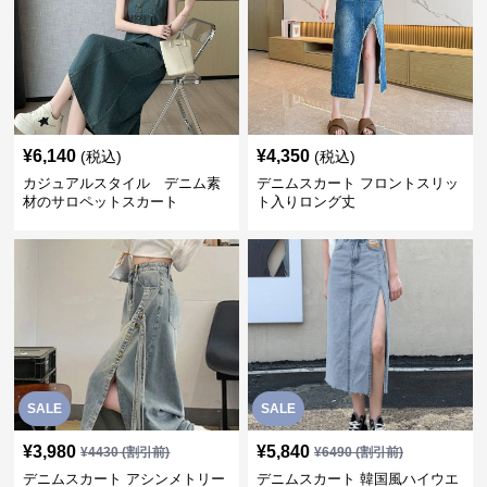
¥
6,140
¥
4,350
(税込)
(税込)
カジュアルスタイル デニム素
デニムスカート フロントスリッ
材のサロペットスカート
ト入りロング丈
SALE
SALE
¥
3,980
¥
5,840
¥
4430
(割引前)
¥
6490
(割引前)
デニムスカート アシンメトリー
デニムスカート 韓国風ハイウエ