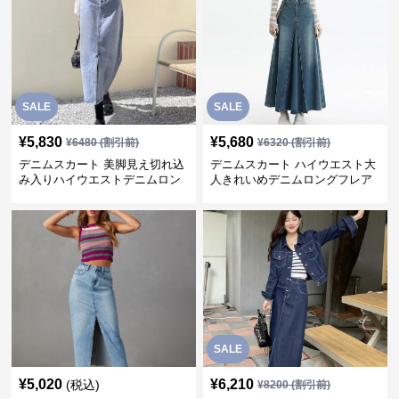
SALE
SALE
¥
5,830
¥
5,680
¥
6480
(割引前)
¥
6320
(割引前)
デニムスカート 美脚見え切れ込
デニムスカート ハイウエスト大
み入りハイウエストデニムロン
人きれいめデニムロングフレア
グスカート
スカート
SALE
¥
5,020
¥
6,210
(税込)
¥
8200
(割引前)