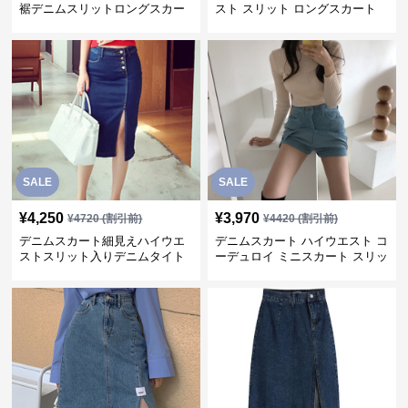
裾デニムスリットロングスカー
スト スリット ロングスカート
ト
SALE
SALE
¥
4,250
¥
3,970
¥
4720
(割引前)
¥
4420
(割引前)
デニムスカート細見えハイウエ
デニムスカート ハイウエスト コ
ストスリット入りデニムタイト
ーデュロイ ミニスカート スリッ
スカート
ト入り 青系