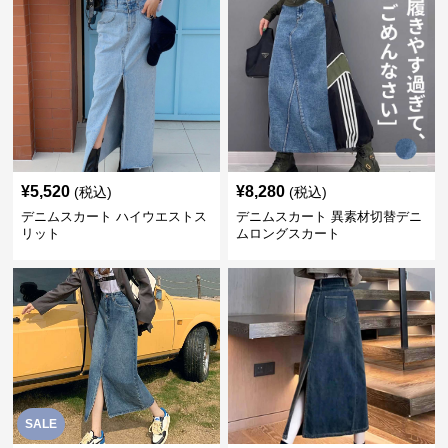
¥
5,520
¥
8,280
(税込)
(税込)
デニムスカート ハイウエストス
デニムスカート 異素材切替デニ
リット
ムロングスカート
SALE