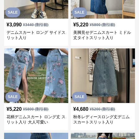
SALE
SALE
¥
3,090
¥
5,220
¥
3440
(割引前)
¥
5800
(割引前)
デニムスカート ロング サイドス
美脚見せデニムスカート ミドル
リット入り
丈タイトスリット入り
SALE
SALE
¥
5,220
¥
4,680
¥
5800
(割引前)
¥
5200
(割引前)
花柄デニムスカート ロング丈 ス
秋冬レディースロング丈デニム
リット入り 大人可愛い
スカートスリット入り