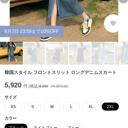
Previous slide
Ne
8
月
7
日 23:59まで10%OFF
韓国スタイル フロントスリット ロングデニムスカート
5,920
円 (税込)
6,580
円 (割引前)
サイズ
XS
S
M
L
XL
2XL
カラー
ブラック
ライトブルー
ブルー