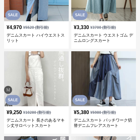
SALE
SALE
¥
4,970
¥
3,330
¥
5520
(割引前)
¥
3700
(割引前)
デニムスカート ハイウエストス
デニムスカート ウエストゴム デ
リット
ニムロングスカート
SALE
SALE
¥
9,250
¥
5,380
¥
10280
(割引前)
¥
5980
(割引前)
デニムスカート 長さのあるマキ
デニムスカート パッチワーク切
シ丈サロペットスカート
替デニムフレアスカート