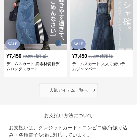
SALE
SALE
¥
7,450
¥
7,450
¥
8280
(割引前)
¥
8280
(割引前)
デニムスカート 異素材切替デニ
デニムスカート 大人可愛いデニ
ムロングスカート
ムジャンパー
›
人気アイテム一覧へ
お支払い方法について
お支払いは、クレジットカード・コンビニ/銀行振り込
み・各種電子決済に対応しています。