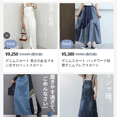
SALE
SALE
¥
9,250
¥
5,380
¥
10280
(割引前)
¥
5980
(割引前)
デニムスカート 長さのあるマキ
デニムスカート パッチワーク切
シ丈サロペットスカート
替デニムフレアスカート