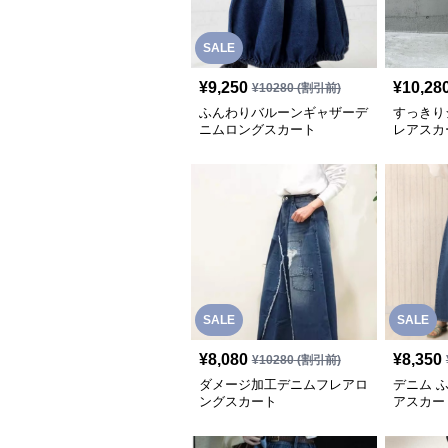
SALE
¥
9,250
¥
10,28
¥
10280
(割引前)
ふんわりバルーンギャザーデ
すっきり
ニムロングスカート
レアスカ
SALE
SALE
¥
8,080
¥
8,350
¥
10280
(割引前)
ダメージ加工デニムフレアロ
デニム 
ングスカート
アスカー