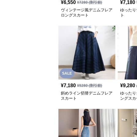
¥
6,550
¥
7,180
¥
7280
(割引前)
ヴィンテージ風デニムフレア
ゆったり
ロングスカート
ト
SALE
¥
7,180
¥
9,280
¥
9280
(割引前)
斜めライン切替デニムフレア
ゆったり
スカート
ングスカ