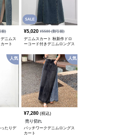
SALE
¥
5,020
引前)
¥
5580
(割引前)
りデニムス
デニムスカート 秋新作ドロ
スカート
ーコード付きデニムロングス
カート
人気
人気
¥
7,280
(税込)
売り切れ
ゆったりデ
パッチワークデニムロングス
ト
カート