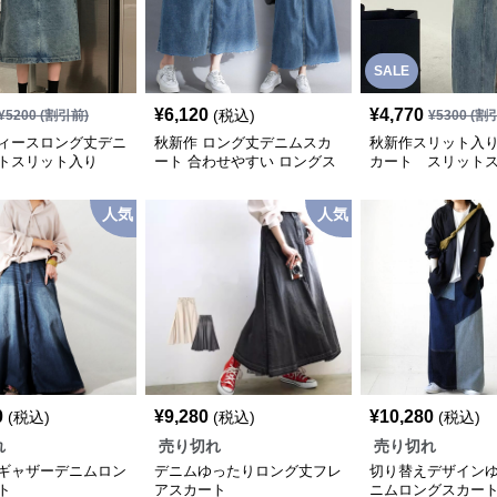
SALE
¥
6,120
¥
4,770
(税込)
¥
5200
(割引前)
¥
5300
(割
ィースロング丈デニ
秋新作 ロング丈デニムスカ
秋新作スリット入
トスリット入り
ート 合わせやすい ロングス
カート スリット
カート
人気
人気
0
¥
9,280
¥
10,280
(税込)
(税込)
(税込)
れ
売り切れ
売り切れ
ギャザーデニムロン
デニムゆったりロング丈フレ
切り替えデザイン
ト
アスカート
ニムロングスカー