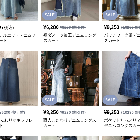
SALE
SALE
0
¥
6,280
¥
9,250
(税込)
¥
8280
(割引前)
¥
10280
(割
シルエットデニムフ
裾ダメージ加工デニムロング
パッチワーク風デ
ート
スカート
スカート
SALE
SALE
¥
8,350
¥
9,250
¥
9280
(割引前)
¥
9280
(割引前)
¥
10280
(割
ふんわりマキシフレ
職人こだわりデニムロングス
ポケットたっぷり 
ト
カート
デニムロングスカ