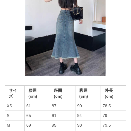
サイ
腰囲
座囲
脚囲
外長
ズ
(cm)
(cm)
(cm)
(cm)
XS
61
87
90
78.5
S
65
91
94
79
M
69
95
98
79.5