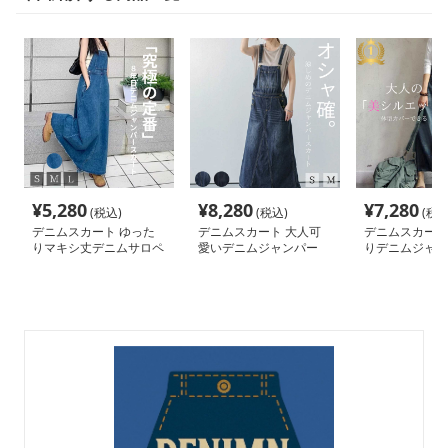
¥
5,280
¥
8,280
¥
7,280
(税込)
(税込)
(税込
デニムスカート ゆった
デニムスカート 大人可
デニムスカート
りマキシ丈デニムサロペ
愛いデニムジャンパー
りデニムジャン
ットスカート
ート