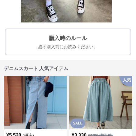
購入時のルール
必ず購入前にお読みください。
デニムスカート 人気アイテム
人気
SALE
¥
5,520
¥
3,330
(税込)
¥
3700
(割引前)