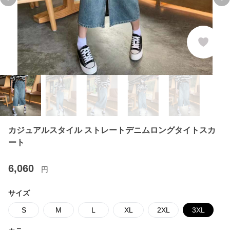
Previous slide
Ne
カジュアルスタイル ストレートデニムロングタイトスカ
ート
6,060
円
サイズ
S
M
L
XL
2XL
3XL