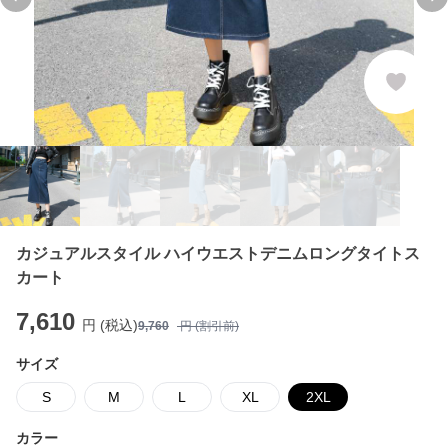
Previous slide
Ne
カジュアルスタイル ハイウエストデニムロングタイトス
カート
7,610
円 (税込)
9,760
円 (割引前)
サイズ
S
M
L
XL
2XL
カラー