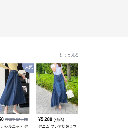
もっと見る
人気
SALE
50
¥
5,280
¥
9,250
(税込)
¥
6280
(割引前)
¥
10280
(割引前)
らかシルエット デ
デニム フレア切替えマ
ふんわり優美なデニムギ