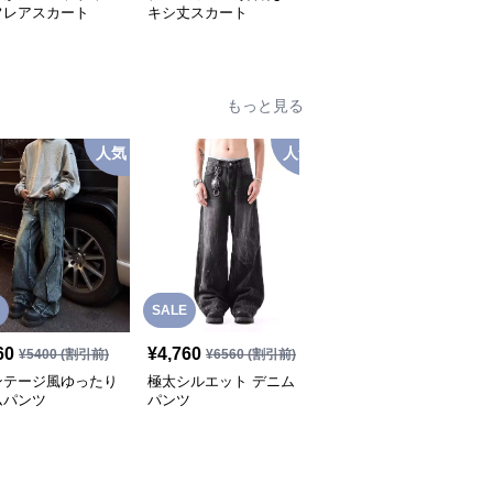
フレアスカート
キシ丈スカート
ャザーフレアスカート
もっと見る
人気
人気
SALE
SALE
60
¥
4,760
¥
4,750
¥
5400
(割引前)
¥
6560
(割引前)
¥
5280
(割引前)
ンテージ風ゆったり
極太シルエット デニム
ヴィンテージ風 ダメー
ムパンツ
パンツ
ジワイドデニムパンツ