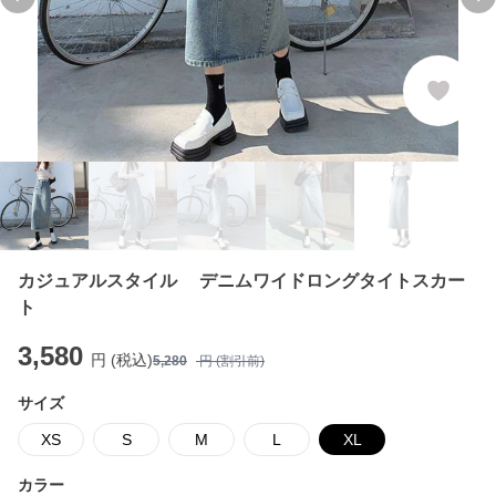
Previous slide
Ne
カジュアルスタイル デニムワイドロングタイトスカー
ト
3,580
円 (税込)
5,280
円 (割引前)
サイズ
XS
S
M
L
XL
カラー