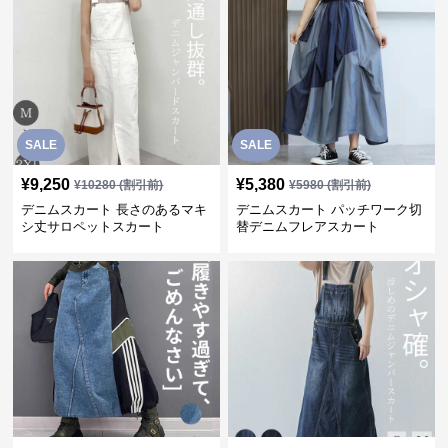
SALE
SALE
¥
9,250
¥
5,380
¥
10280
(割引前)
¥
5980
(割引前)
デニムスカート 長さのあるマキ
デニムスカート パッチワーク切
シ丈サロペットスカート
替デニムフレアスカート