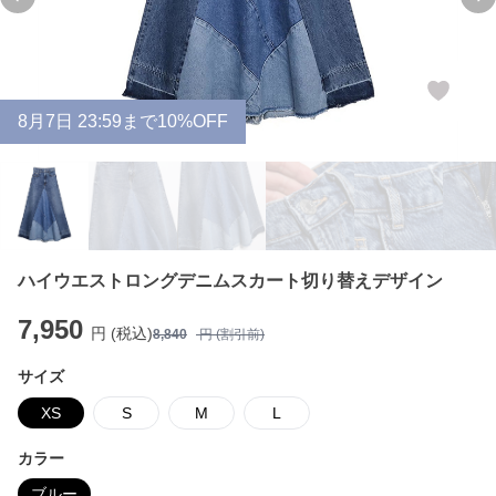
Previous slide
Ne
8
月
7
日 23:59まで10%OFF
ハイウエストロングデニムスカート切り替えデザイン
7,950
円 (税込)
8,840
円 (割引前)
サイズ
XS
S
M
L
カラー
ブルー