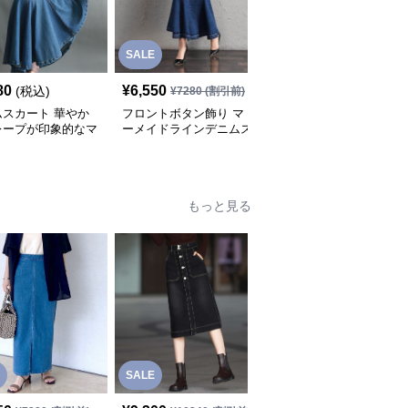
SALE
SALE
80
¥
6,550
¥
4,750
(税込)
¥
7280
(割引前)
¥
5280
(割引前)
ムスカート 華やか
フロントボタン飾り マ
デニムスカート 裾広が
レープが印象的なマ
ーメイドラインデニムス
りデニムマーメイドスカ
イドスカート
カート
ート
もっと見る
SALE
SALE