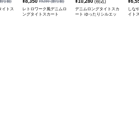
¥
8,350
¥
10,280
¥
6,5
(税込)
割引前)
¥
9280
(割引前)
タイトス
レトロワーク風デニムロ
デニムロングタイトスカ
しな
ングタイトスカート
ート ゆったりシルエッ
イト
ト