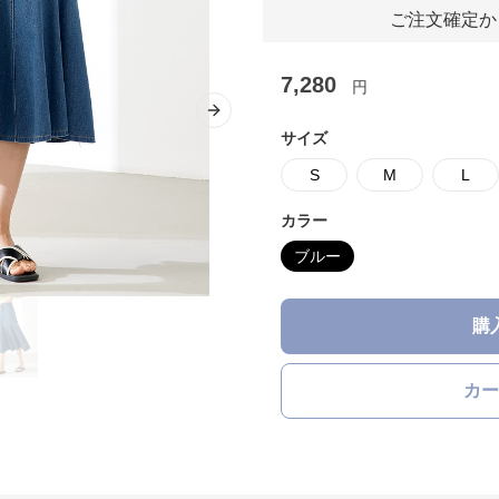
ご注文確定か
7,280
円
Next slide
サイズ
S
M
L
カラー
ブルー
購
カー