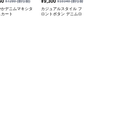
50
¥
9,300
¥
3,580
¥
7280
(割引前)
¥
10340
(割引前)
¥
5280
(割引前)
やかデニムマキシタ
カジュアルスタイル フ
カジュアルスタイル
スカート
ロントボタン デニムロ
デニムワイドロングタイ
ングタイトスカート
トスカート