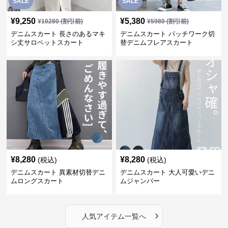
SALE
SALE
¥
9,250
¥
5,380
¥
10280
(割引前)
¥
5980
(割引前)
デニムスカート 長さのあるマキ
デニムスカート パッチワーク切
シ丈サロペットスカート
替デニムフレアスカート
¥
8,280
¥
8,280
(税込)
(税込)
デニムスカート 異素材切替デニ
デニムスカート 大人可愛いデニ
ムロングスカート
ムジャンパー
›
人気アイテム一覧へ