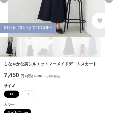
Previous slide
Ne
8
月
8
日 23:59まで10%OFF
しなやかな美シルエットマーメイドデニムスカート
7,450
円 (税込)
8,280
円 (割引前)
サイズ
M
L
カラー
ライトブルー