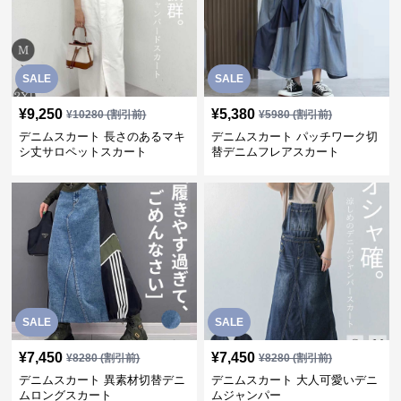
SALE
SALE
¥
9,250
¥
5,380
¥
10280
(割引前)
¥
5980
(割引前)
デニムスカート 長さのあるマキ
デニムスカート パッチワーク切
シ丈サロペットスカート
替デニムフレアスカート
SALE
SALE
¥
7,450
¥
7,450
¥
8280
(割引前)
¥
8280
(割引前)
デニムスカート 異素材切替デニ
デニムスカート 大人可愛いデニ
ムロングスカート
ムジャンパー