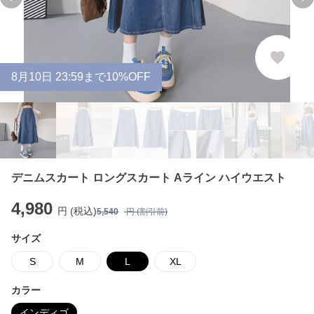
Previous slide
Ne
8
月
10
日 23:59まで10%OFF
デニムスカート ロングスカート Aライン ハイウエスト
4,980
円 (税込)
5,540
円 (割引前)
サイズ
S
M
L
XL
カラー
インディゴ