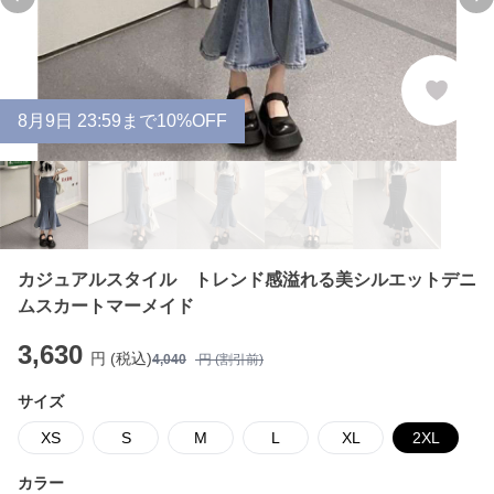
Previous slide
Ne
8
月
9
日 23:59まで10%OFF
カジュアルスタイル トレンド感溢れる美シルエットデニ
ムスカートマーメイド
3,630
円 (税込)
4,040
円 (割引前)
サイズ
XS
S
M
L
XL
2XL
カラー