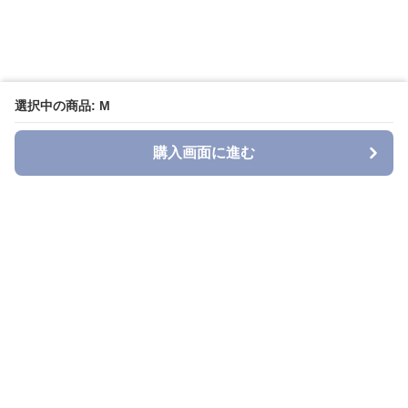
選択中の商品: M
購入画面に進む
Denimn
について