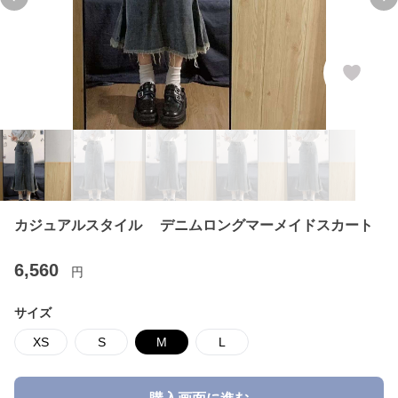
Previous slide
Ne
カジュアルスタイル デニムロングマーメイドスカート
6,560
円
サイズ
XS
S
M
L