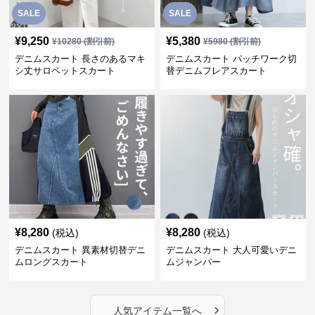
SALE
SALE
¥
9,250
¥
5,380
¥
10280
(割引前)
¥
5980
(割引前)
デニムスカート 長さのあるマキ
デニムスカート パッチワーク切
シ丈サロペットスカート
替デニムフレアスカート
¥
8,280
¥
8,280
(税込)
(税込)
デニムスカート 異素材切替デニ
デニムスカート 大人可愛いデニ
ムロングスカート
ムジャンパー
›
人気アイテム一覧へ