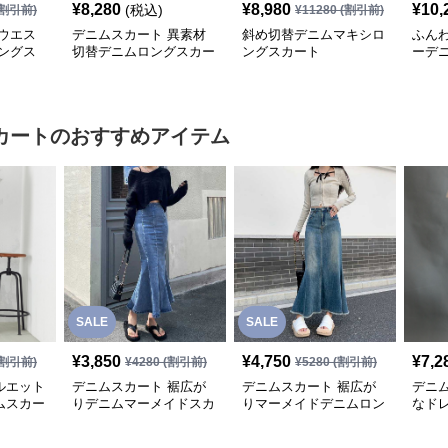
¥
8,280
¥
8,980
¥
10,
(税込)
割引前)
¥
11280
(割引前)
ウエス
デニムスカート 異素材
斜め切替デニムマキシロ
ふん
ングス
切替デニムロングスカー
ングスカート
ーデ
ト
カート
のおすすめアイテム
SALE
SALE
¥
3,850
¥
4,750
¥
7,2
割引前)
¥
4280
(割引前)
¥
5280
(割引前)
ルエット
デニムスカート 裾広が
デニムスカート 裾広が
デニ
ムスカー
りデニムマーメイドスカ
りマーメイドデニムロン
なド
ート
グスカート
ーメ