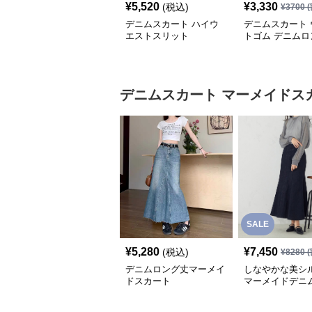
¥
5,520
¥
3,330
(税込)
¥
3700
(
デニムスカート ハイウ
デニムスカート 
エストスリット
トゴム デニムロ
カート
デニムスカート
マーメイドス
SALE
¥
5,280
¥
7,450
(税込)
¥
8280
(
デニムロング丈マーメイ
しなやかな美シ
ドスカート
マーメイドデニ
ト