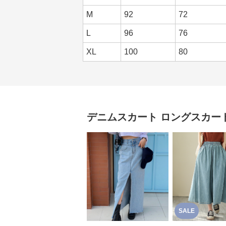
M
92
72
L
96
76
XL
100
80
デニムスカート
ロングスカー
SALE