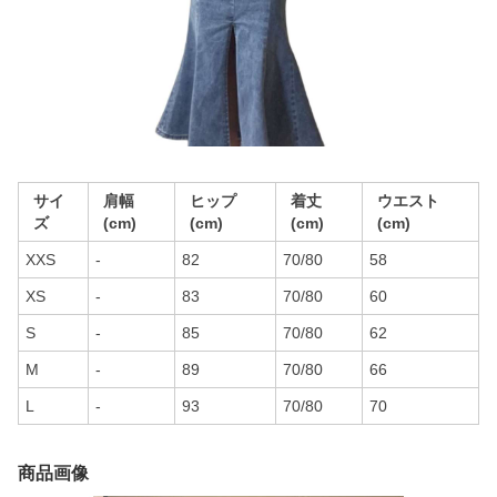
サイ
肩幅
ヒップ
着丈
ウエスト
ズ
(cm)
(cm)
(cm)
(cm)
XXS
-
82
70/80
58
XS
-
83
70/80
60
S
-
85
70/80
62
M
-
89
70/80
66
L
-
93
70/80
70
商品画像