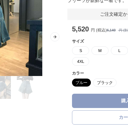
プリーツが新鮮な一着です。
ご注文確定か
5,520
円 (税込)
6,140
円 (
Next slide
サイズ
S
M
L
4XL
カラー
ブルー
ブラック
購
カー