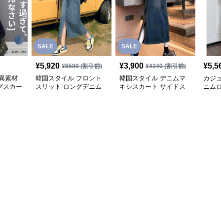
SALE
SALE
¥
5,920
¥
3,900
¥
5,5
¥
6580
(割引前)
¥
4340
(割引前)
異素材
韓国スタイル フロント
韓国スタイル デニムマ
カジ
グスカー
スリット ロングデニム
キシスカート サイドス
ニム
スカート
リット
ト