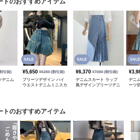
ート
のおすすめアイテム
SALE
SALE
SALE
¥
5,650
¥
6,370
¥
3,9
割引前)
¥
6280
(割引前)
¥
7080
(割引前)
ツデニム
プリーツデザイン ハイ
デニムスカート ラップ
デニ
ウエストデニムミニスカ
風デザインプリーツデニ
ーツ
ート
ムロングスカート
ート
ート
のおすすめアイテム