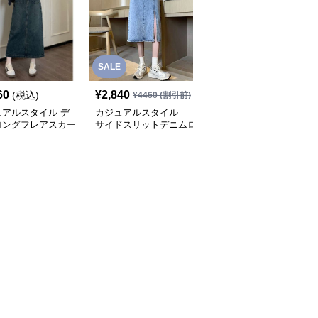
SALE
SALE
60
¥
2,840
¥
3,850
(税込)
¥
4460
(割引前)
¥
4280
(割引前)
ュアルスタイル デ
カジュアルスタイル
マーメイド切替デニムロ
ロングフレアスカー
サイドスリットデニムロ
ングスカート
ングスカート