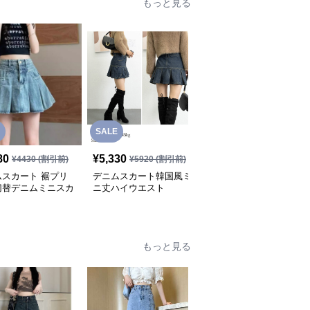
もっと見る
SALE
SALE
80
¥
5,330
¥
5,630
¥
4430
(割引前)
¥
5920
(割引前)
¥
6260
(割引前)
ムスカート 裾プリ
デニムスカート韓国風ミ
デニムスカート ハイウ
切替デニムミニスカ
ニ丈ハイウエスト
エストプリーツデニムミ
ニスカート
もっと見る