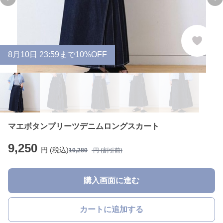
Previous slide
Ne
8
月
10
日 23:59まで10%OFF
マエボタンプリーツデニムロングスカート
9,250
円 (税込)
10,280
円 (割引前)
購入画面に進む
カートに追加する