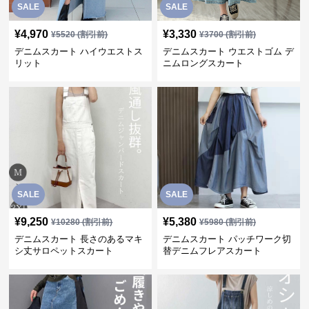
SALE
SALE
¥
4,970
¥
3,330
¥
5520
(割引前)
¥
3700
(割引前)
デニムスカート ハイウエストス
デニムスカート ウエストゴム デ
リット
ニムロングスカート
SALE
SALE
¥
9,250
¥
5,380
¥
10280
(割引前)
¥
5980
(割引前)
デニムスカート 長さのあるマキ
デニムスカート パッチワーク切
シ丈サロペットスカート
替デニムフレアスカート