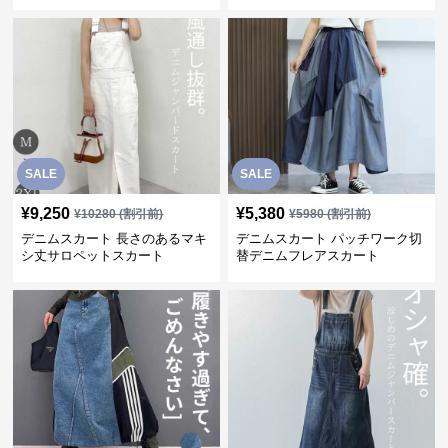
SALE
SALE
¥
9,250
¥
5,380
¥
10280
(割引前)
¥
5980
(割引前)
デニムスカート 長さのあるマキ
デニムスカート パッチワーク切
シ丈サロペットスカート
替デニムフレアスカート