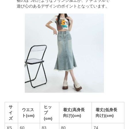
裾のほつれたようなフリンジ加工が、ナチュラルで
遊び心のあるデザインのポイントとなっています。
サ
ヒッ
ウエス
着丈(高身長
着丈(低身長
イ
プ
ト(cm)
向け)(cm)
向け)(cm)
ズ
(cm)
XS
60
83
80
74