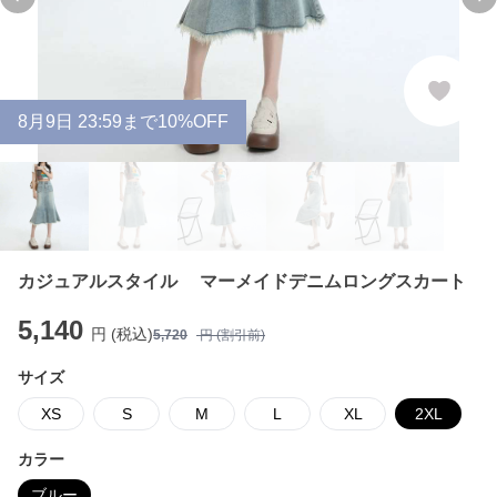
Previous slide
Ne
8
月
9
日 23:59まで10%OFF
カジュアルスタイル マーメイドデニムロングスカート
5,140
円 (税込)
5,720
円 (割引前)
サイズ
XS
S
M
L
XL
2XL
カラー
ブルー