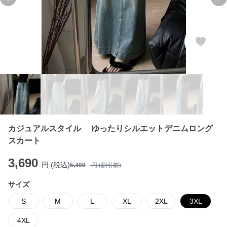
Previous slide
Ne
カジュアルスタイル ゆったりシルエットデニムロング
スカート
3,690
円 (税込)
5,400
円 (割引前)
サイズ
S
M
L
XL
2XL
3XL
4XL