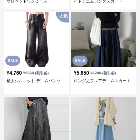
サロペットワンピース
イドデニムロングスカート
人気
SALE
SALE
¥
4,760
¥
5,650
¥
6560
(割引前)
¥
6280
(割引前)
極太シルエット デニムパンツ
ロング丈フレアデニムスカート