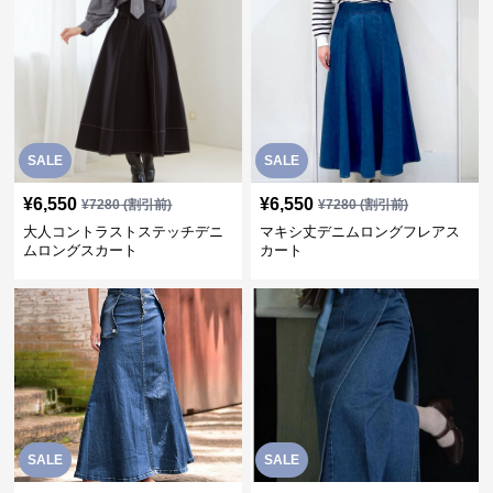
SALE
SALE
¥
6,550
¥
6,550
¥
7280
(割引前)
¥
7280
(割引前)
大人コントラストステッチデニ
マキシ丈デニムロングフレアス
ムロングスカート
カート
SALE
SALE