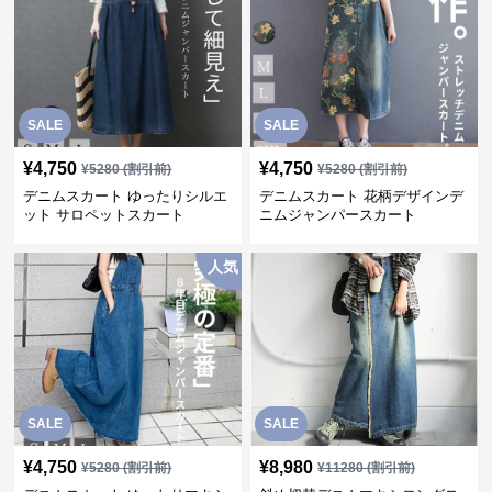
SALE
SALE
¥
4,750
¥
4,750
¥
5280
(割引前)
¥
5280
(割引前)
デニムスカート ゆったりシルエ
デニムスカート 花柄デザインデ
ット サロペットスカート
ニムジャンパースカート
人気
SALE
SALE
¥
4,750
¥
8,980
¥
5280
(割引前)
¥
11280
(割引前)