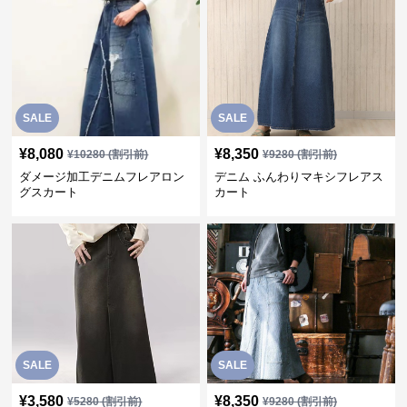
SALE
SALE
¥
8,080
¥
8,350
¥
10280
(割引前)
¥
9280
(割引前)
ダメージ加工デニムフレアロン
デニム ふんわりマキシフレアス
グスカート
カート
SALE
SALE
¥
3,580
¥
8,350
¥
5280
(割引前)
¥
9280
(割引前)