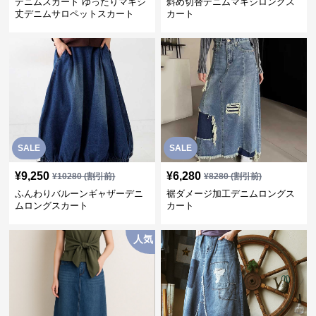
デニムスカート ゆったりマキシ
斜め切替デニムマキシロングス
丈デニムサロペットスカート
カート
SALE
SALE
¥
9,250
¥
6,280
¥
10280
(割引前)
¥
8280
(割引前)
ふんわりバルーンギャザーデニ
裾ダメージ加工デニムロングス
ムロングスカート
カート
人気