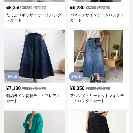
¥
8,350
¥
6,280
¥
9280
(割引前)
¥
8280
(割引前)
たっぷりギャザー デニムロング
パネルデザインデニムロングス
スカート
カート
SALE
SALE
¥
7,180
¥
8,350
¥
9280
(割引前)
¥
9280
(割引前)
斜めライン切替デニムフレアス
アシンメトリーカットマキシデ
カート
ニムロングスカート