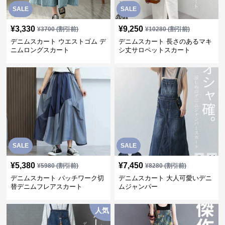
SALE
SALE
¥
3,330
¥
9,250
¥
3700
(割引前)
¥
10280
(割引前)
デニムスカート ウエストゴム デ
デニムスカート 長さのあるマキ
ニムロングスカート
シ丈サロペットスカート
SALE
SALE
¥
5,380
¥
7,450
¥
5980
(割引前)
¥
8280
(割引前)
デニムスカート パッチワーク切
デニムスカート 大人可愛いデニ
替デニムフレアスカート
ムジャンパー
人気