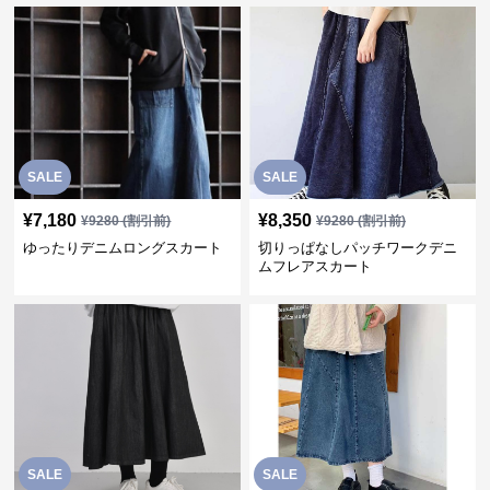
SALE
SALE
¥
7,180
¥
8,350
¥
9280
(割引前)
¥
9280
(割引前)
ゆったりデニムロングスカート
切りっぱなしパッチワークデニ
ムフレアスカート
SALE
SALE