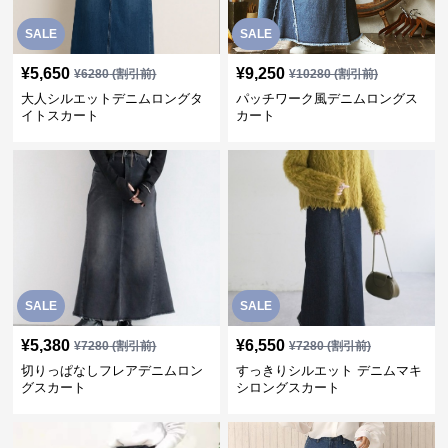
SALE
SALE
¥
5,650
¥
9,250
¥
6280
(割引前)
¥
10280
(割引前)
大人シルエットデニムロングタ
パッチワーク風デニムロングス
イトスカート
カート
SALE
SALE
¥
5,380
¥
6,550
¥
7280
(割引前)
¥
7280
(割引前)
切りっぱなしフレアデニムロン
すっきりシルエット デニムマキ
グスカート
シロングスカート