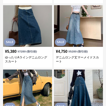
SALE
SALE
¥
5,380
¥
4,750
¥
7280
(割引前)
¥
5280
(割引前)
ゆったりAラインデニムロング
デニムロング丈マーメイドスカ
スカート
ート