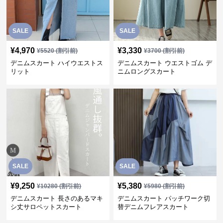
SALE
SALE
¥
4,970
¥
3,330
¥
5520
(割引前)
¥
3700
(割引前)
デニムスカート ハイウエストス
デニムスカート ウエストゴム デ
リット
ニムロングスカート
SALE
SALE
¥
9,250
¥
5,380
¥
10280
(割引前)
¥
5980
(割引前)
デニムスカート 長さのあるマキ
デニムスカート パッチワーク切
シ丈サロペットスカート
替デニムフレアスカート