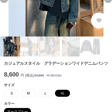
Previous slide
Ne
カジュアルスタイル グラデーションワイドデニムパンツ
8,600
円 (税込)
10,860
円 (割引前)
サイズ
S
M
L
XL
カラー
ダークブルー