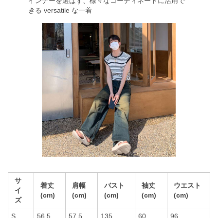
インナーを選ばず、様々なコーディネートに活用で
きる versatile な一着
サ
着丈
肩幅
バスト
袖丈
ウエスト
イ
(cm)
(cm)
(cm)
(cm)
(cm)
ズ
S
56.5
57.5
135
60
96