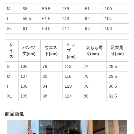
M
58
59.5
139
61
100
I
59.5
61.5
143
62
104
XL
61
63.5
147
63
108
サ
ヒッ
パンツ
ウエス
太もも周
足首周
イ
プ
丈(cm)
ト(cm)
り(cm)
り(cm)
ズ
(cm)
S
106
76
112
74
28.5
M
107
80
116
76
29.5
I
108
84
120
78
30.5
XL
109
88
124
80
31.5
商品画像