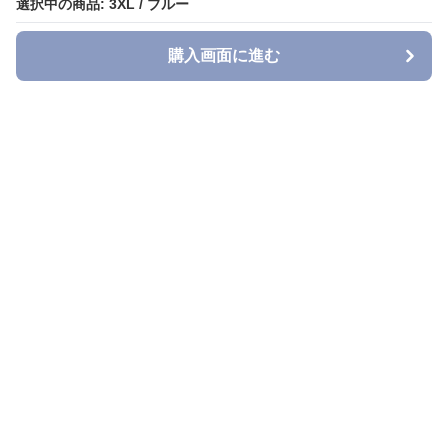
選択中の商品: 3XL / ブルー
購入画面に進む
Denimn
について
会社概要
利用規約