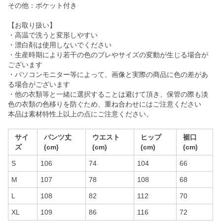
その他：ポケット付き
【お取り扱い】
・高温で洗うと変形しやすい
・漂白剤は使用しないでください
・生産時期により若干の色のブレやサイズの変動が生じる場合が
ございます
・パソコンモニター等によって、画像と実際の商品に色の差があ
る場合がございます
・他の衣類等と一緒に選択することは避けて頂き、保管の際も淡
色の衣類の色移りを防ぐため、重ね合わせにはご注意ください
本品は素材特性上以上の点にご注意ください。
サイ
パンツ丈
ウエスト
ヒップ
裾口
ズ
(cm)
(cm)
(cm)
(cm)
S
106
74
104
66
M
107
78
108
68
L
108
82
112
70
XL
109
86
116
72