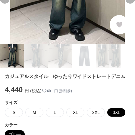
Previous slide
Ne
カジュアルスタイル ゆったりワイドストレートデニム
4,440
円 (税込)
6,240
円 (割引前)
サイズ
S
M
L
XL
2XL
3XL
カラー
ブルー