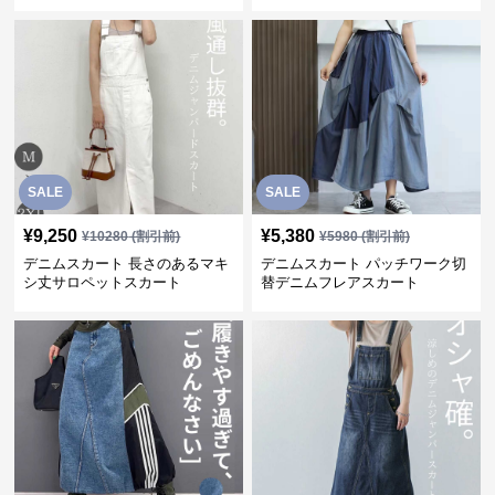
SALE
SALE
¥
9,250
¥
5,380
¥
10280
(割引前)
¥
5980
(割引前)
デニムスカート 長さのあるマキ
デニムスカート パッチワーク切
シ丈サロペットスカート
替デニムフレアスカート