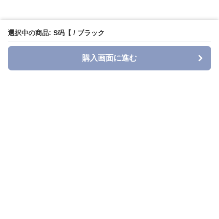
選択中の商品: S码【 / ブラック
購入画面に進む
Denimn
について
会社概要