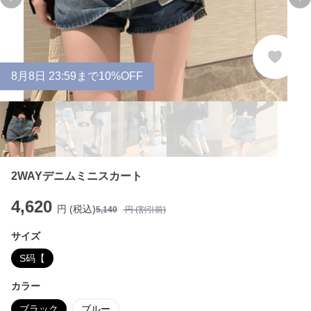
Previous slide
Ne
8
月
8
日 23:59まで10%OFF
2WAYデニムミニスカート
4,620
円 (税込)
5,140
円 (割引前)
サイズ
S码【
カラー
ブラック
ブルー