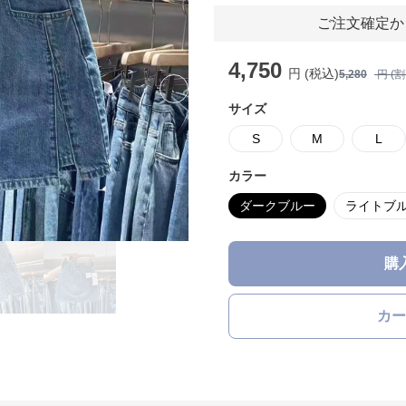
ご注文確定か
4,750
円 (税込)
5,280
円 (
Next slide
サイズ
S
M
L
カラー
ダークブルー
ライトブ
購
カー