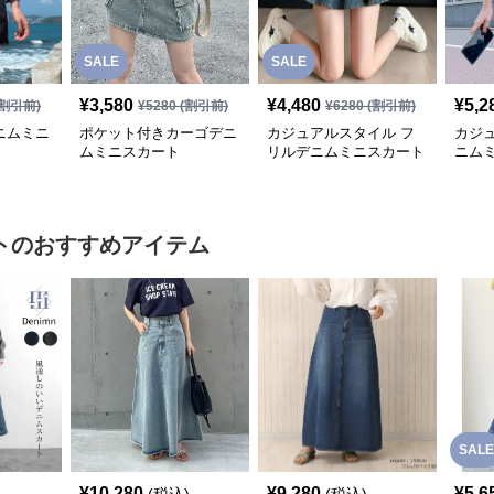
SALE
SALE
¥
3,580
¥
4,480
¥
5,2
割引前)
¥
5280
(割引前)
¥
6280
(割引前)
ニムミニ
ポケット付きカーゴデニ
カジュアルスタイル フ
カジ
ムミニスカート
リルデニムミニスカート
ニム
ト
のおすすめアイテム
SALE
¥
10,280
¥
9,280
¥
5,6