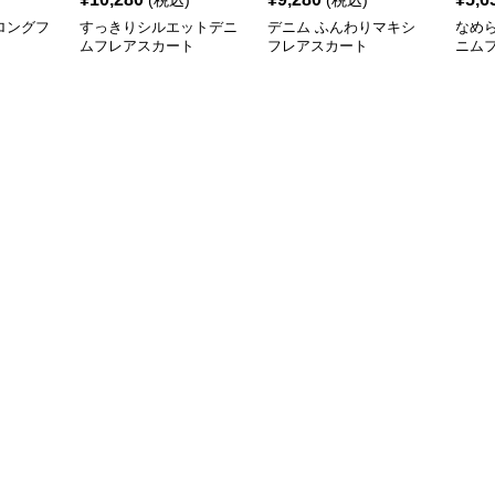
(税込)
(税込)
ロングフ
すっきりシルエットデニ
デニム ふんわりマキシ
なめ
ムフレアスカート
フレアスカート
ニム