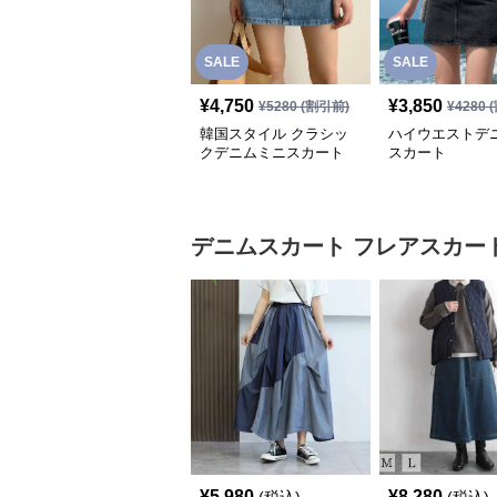
SALE
SALE
¥
4,750
¥
3,850
¥
5280
(割引前)
¥
4280
(
韓国スタイル クラシッ
ハイウエストデ
クデニムミニスカート
スカート
デニムスカート
フレアスカー
¥
5,980
¥
8,280