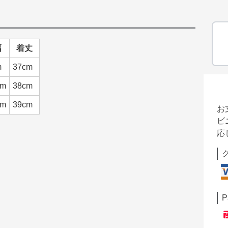
幅
着丈
m
37cm
cm
38cm
cm
39cm
お
ビ
応
P