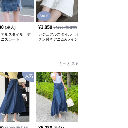
SALE
80
¥
3,850
¥
6,280
(税込)
(税込)
¥
4280
(割引前)
ュアルスタイル デ
カジュアルスタイル ボ
カジュアルスタイル
ミニスカート
タン付きデニムAライン
フリンジ裾デニムミニス
ミニスカート
カート
もっと見る
人気
SALE
50
¥
5,280
¥
9,250