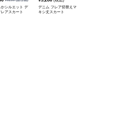
(税込)
¥
6280
(割引前)
¥
10280
(割引前)
らかシルエット デ
デニム フレア切替えマ
ふんわり優美なデニムギ
フレアスカート
キシ丈スカート
ャザーフレアスカート