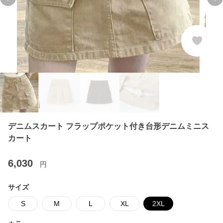
Previous slide
Ne
デニムスカート フラップポケット付き台形デニムミニス
カート
6,030
円
サイズ
S
M
L
XL
2XL