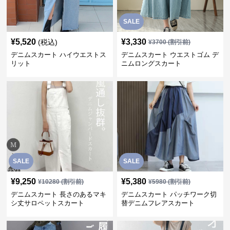
SALE
¥
5,520
¥
3,330
(税込)
¥
3700
(割引前)
デニムスカート ハイウエストス
デニムスカート ウエストゴム デ
リット
ニムロングスカート
SALE
SALE
¥
9,250
¥
5,380
¥
10280
(割引前)
¥
5980
(割引前)
デニムスカート 長さのあるマキ
デニムスカート パッチワーク切
シ丈サロペットスカート
替デニムフレアスカート