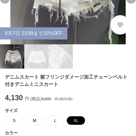
Previous slide
Ne
8
月
7
日 23:59まで10%OFF
デニムスカート 裾フリンジダメージ加工チェーンベルト
付きデニムミニスカート
4,130
円 (税込)
4,590
円 (割引前)
サイズ
S
M
L
XL
カラー