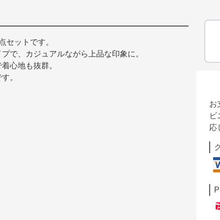
点セットです。
イプで、カジュアルながら上品な印象に。
で着心地も抜群。
です。
お
ビ
応
P