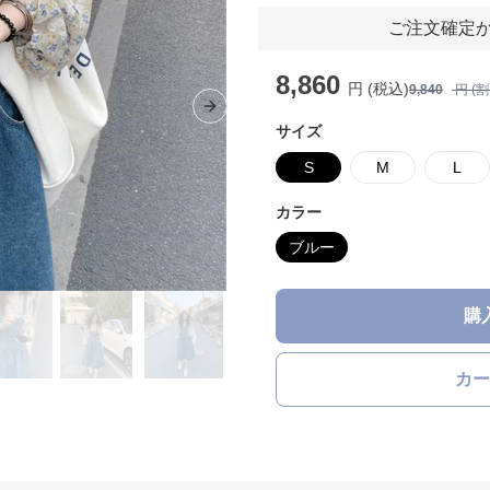
ご注文確定か
8,860
円 (税込)
9,840
円 (
Next slide
サイズ
S
M
L
カラー
ブルー
購
カー