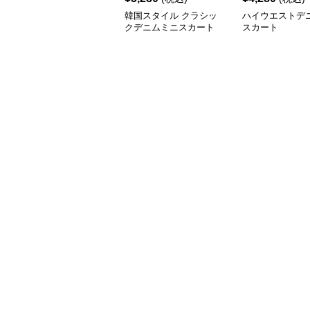
韓国スタイル クラシッ
ハイウエストデ
クデニムミニスカート
スカート