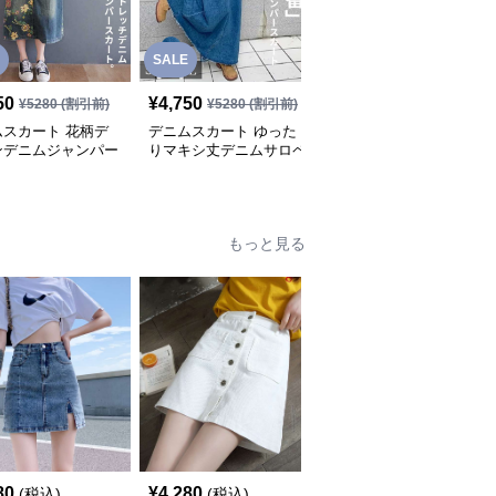
SALE
SALE
50
¥
4,750
¥
4,750
¥
5280
(割引前)
¥
5280
(割引前)
¥
5280
(割引前)
ムスカート 花柄デ
デニムスカート ゆった
デニムスカート ゆるふ
ンデニムジャンパー
りマキシ丈デニムサロペ
わデニムサロペットワン
ート
ットスカート
ピース
もっと見る
SALE
80
¥
4,280
¥
5,650
(税込)
(税込)
¥
6280
(割引前)