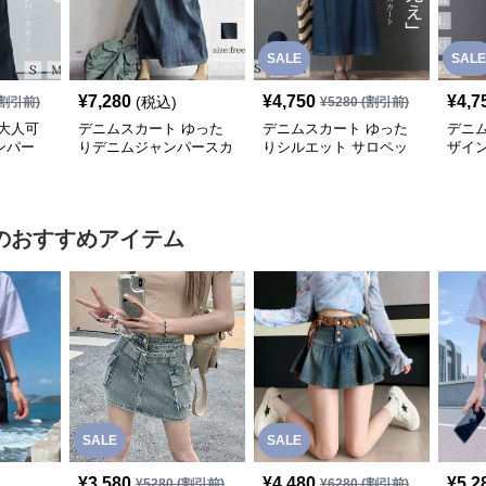
SALE
SALE
¥
7,280
¥
4,750
¥
4,7
(税込)
割引前)
¥
5280
(割引前)
大人可
デニムスカート ゆった
デニムスカート ゆった
デニ
ンパー
りデニムジャンパースカ
りシルエット サロペッ
ザイ
ート
トスカート
スカ
のおすすめアイテム
SALE
SALE
¥
3,580
¥
4,480
¥
5,2
¥
5280
(割引前)
¥
6280
(割引前)