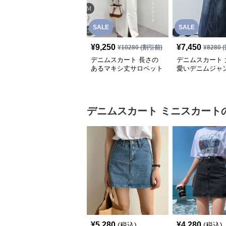
SALE
SALE
¥
9,250
¥
7,450
¥
10280
(割引前)
¥
8280
(
デニムスカート 長さの
デニムスカート 
あるマキシ丈サロペット
愛いデニムジャ
スカート
デニムスカート
ミニスカート
¥
5,280
¥
4,280
(税込)
(税込)