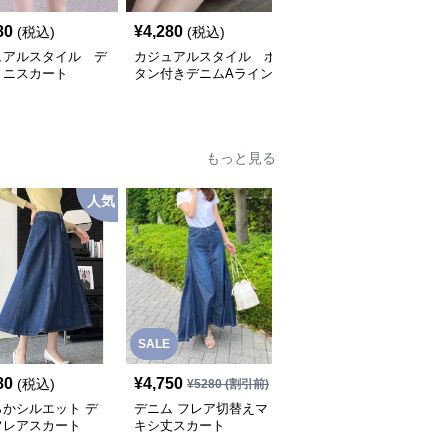
80
¥
4,280
¥
5,650
(税込)
(税込)
¥
6280
(割引前)
ュアルスタイル デ
カジュアルスタイル ボ
カジュアルスタイル
ミニスカート
タン付きデニムAライン
フリンジ裾デニムミニス
ミニスカート
カート
もっと見る
人気
SALE
80
¥
4,750
¥
10,280
(税込)
(税込)
¥
5280
(割引前)
らかシルエット デ
デニム フレア切替えマ
ふんわり優美なデニムギ
フレアスカート
キシ丈スカート
ャザーフレアスカート