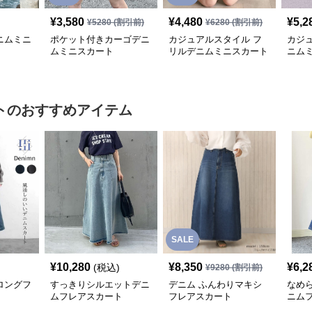
¥
3,580
¥
4,480
¥
5,2
¥
5280
(割引前)
¥
6280
(割引前)
ニムミニ
ポケット付きカーゴデニ
カジュアルスタイル フ
カジ
ムミニスカート
リルデニムミニスカート
ニム
ト
のおすすめアイテム
SALE
¥
10,280
¥
8,350
¥
6,2
(税込)
¥
9280
(割引前)
ロングフ
すっきりシルエットデニ
デニム ふんわりマキシ
なめ
ムフレアスカート
フレアスカート
ニム