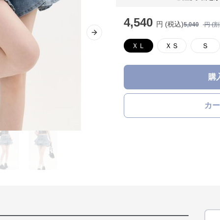
4,540
円 (税込)
5,040
円 (
Next slide
ＸＬ
ＸＳ
Ｓ
購
カー