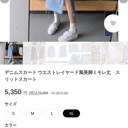
Previous slide
Ne
デニムスカート ウエストレイヤード風美脚ミモレ丈 ス
リットスカート
5,350
円 (税込)
5,950
円 (割引前)
サイズ
S
M
L
XL
カラー