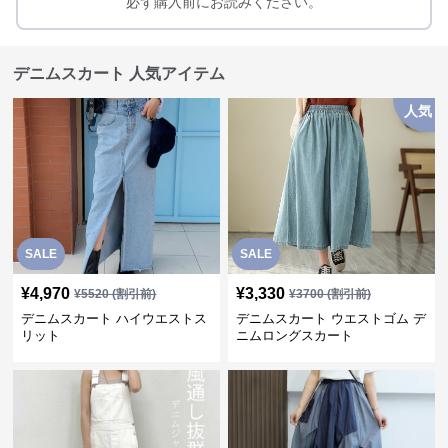
必ず購入前にお読みください。
デニムスカート 人気アイテム
人気
SALE
SALE
¥
4,970
¥
3,330
¥
5520
(割引前)
¥
3700
(割引前)
デニムスカート ハイウエストス
デニムスカート ウエストゴム デ
リット
ニムロングスカート