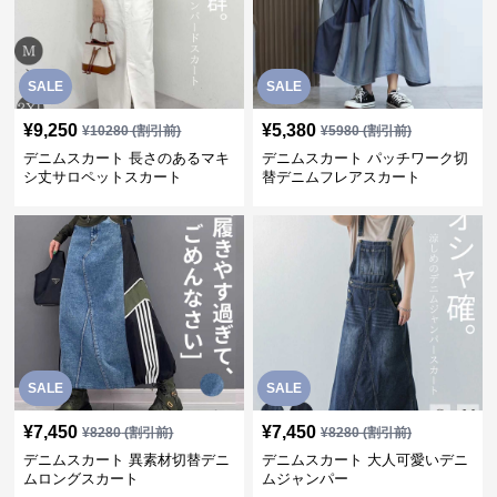
SALE
SALE
¥
9,250
¥
5,380
¥
10280
(割引前)
¥
5980
(割引前)
デニムスカート 長さのあるマキ
デニムスカート パッチワーク切
シ丈サロペットスカート
替デニムフレアスカート
SALE
SALE
¥
7,450
¥
7,450
¥
8280
(割引前)
¥
8280
(割引前)
デニムスカート 異素材切替デニ
デニムスカート 大人可愛いデニ
ムロングスカート
ムジャンパー