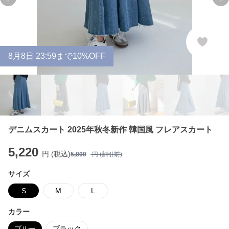
Previous slide
Ne
8
月
8
日 23:59まで10%OFF
デニムスカート 2025年秋冬新作 韓国風 フレアスカート
5,220
円 (税込)
5,800
円 (割引前)
サイズ
S
M
L
カラー
ブルー
ブラック