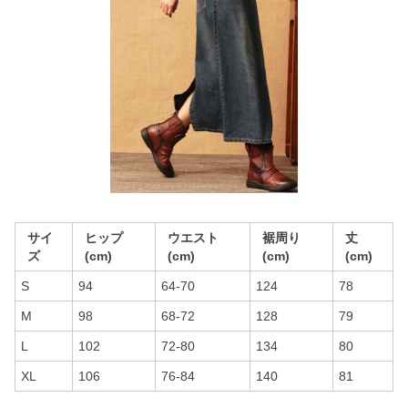
サイ
ヒップ
ウエスト
裾周り
丈
ズ
(cm)
(cm)
(cm)
(cm)
S
94
64-70
124
78
M
98
68-72
128
79
L
102
72-80
134
80
XL
106
76-84
140
81