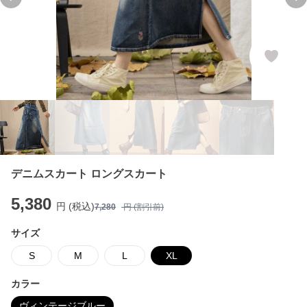
Previous slide
Ne
デニムスカート ロングスカート
5,380
円 (税込)
7,280
円 (割引前)
サイズ
S
M
L
XL
カラー
ヴィンテージブルー