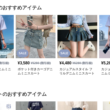
のおすすめアイテム
SALE
SALE
¥
3,580
¥
4,480
¥
5,2
割引前)
¥
5280
(割引前)
¥
6280
(割引前)
ニムミニ
ポケット付きカーゴデニ
カジュアルスタイル フ
カジ
ムミニスカート
リルデニムミニスカート
ニム
ト
のおすすめアイテム