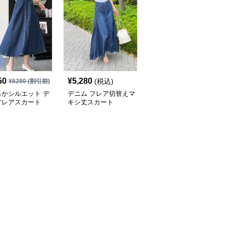
SALE
50
¥
5,280
¥
9,250
(税込)
¥
6280
(割引前)
¥
10280
(割引前)
らかシルエット デ
デニム フレア切替えマ
ふんわり優美なデニムギ
フレアスカート
キシ丈スカート
ャザーフレアスカート