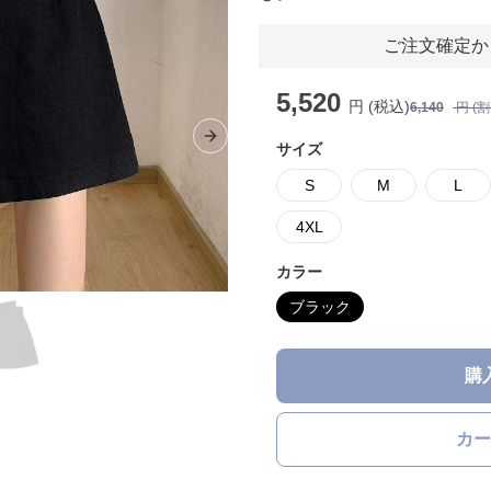
ご注文確定か
5,520
円 (税込)
6,140
円 (
Next slide
サイズ
S
M
L
4XL
カラー
ブラック
購
カー