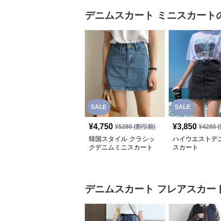
デニムスカート
ミニスカート
SALE
SALE
¥
4,750
¥
3,850
¥
5280
(割引前)
¥
4280
(
韓国スタイル クラシッ
ハイウエストデ
クデニムミニスカート
スカート
デニムスカート
フレアスカー