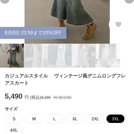
Previous slide
Ne
8
月
8
日 23:59まで10%OFF
カジュアルスタイル ヴィンテージ風デニムロングフレ
アスカート
5,490
円 (税込)
6,100
円 (割引前)
サイズ
S
M
L
XL
2XL
3XL
4XL