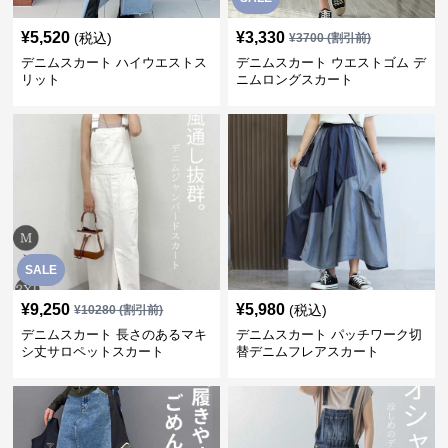
¥
5,520
¥
3,330
(税込)
¥
3700
(割引前)
デニムスカート ハイウエストス
デニムスカート ウエストゴム デ
リット
ニムロングスカート
SALE
¥
9,250
¥
5,980
(税込)
¥
10280
(割引前)
デニムスカート 長さのあるマキ
デニムスカート パッチワーク切
シ丈サロペットスカート
替デニムフレアスカート