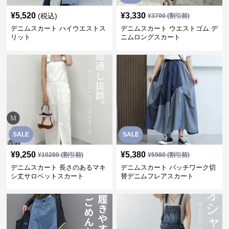
¥
5,520
¥
3,330
(税込)
¥
3700
(割引前)
デニムスカート ハイウエストス
デニムスカート ウエストゴム デ
リット
ニムロングスカート
SALE
SALE
¥
9,250
¥
5,380
¥
10280
(割引前)
¥
5980
(割引前)
デニムスカート 長さのあるマキ
デニムスカート パッチワーク切
シ丈サロペットスカート
替デニムフレアスカート