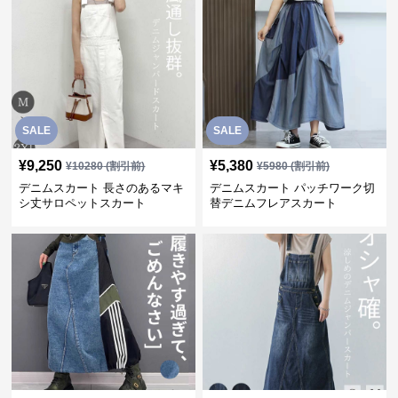
SALE
SALE
¥
9,250
¥
5,380
¥
10280
(割引前)
¥
5980
(割引前)
デニムスカート 長さのあるマキ
デニムスカート パッチワーク切
シ丈サロペットスカート
替デニムフレアスカート