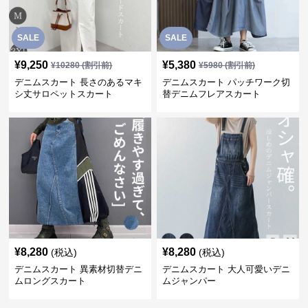
SALE
SALE
¥
9,250
¥
5,380
¥
10280
(割引前)
¥
5980
(割引前)
デニムスカート 長さのあるマキ
デニムスカート パッチワーク切
シ丈サロペットスカート
替デニムフレアスカート
¥
8,280
¥
8,280
(税込)
(税込)
デニムスカート 異素材切替デニ
デニムスカート 大人可愛いデニ
ムロングスカート
ムジャンパー