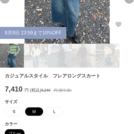
Previous slide
Ne
8
月
9
日 23:59まで10%OFF
カジュアルスタイル フレアロングスカート
7,410
円 (税込)
8,240
円 (割引前)
サイズ
S
M
L
カラー
ブルー