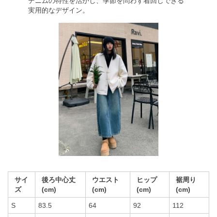
デニムの特性を活かし、季節を問わず着回しできる
実用的なデザイン。
サイ
後ろ中心丈
ウエスト
ヒップ
裾周り
ズ
(cm)
(cm)
(cm)
(cm)
S
83.5
64
92
112