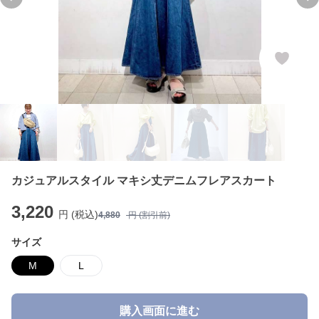
Previous slide
Ne
カジュアルスタイル マキシ丈デニムフレアスカート
3,220
円 (税込)
4,880
円 (割引前)
サイズ
M
L
購入画面に進む