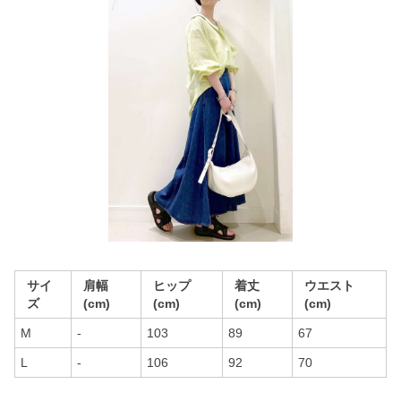
サイ
肩幅
ヒップ
着丈
ウエスト
ズ
(cm)
(cm)
(cm)
(cm)
M
-
103
89
67
L
-
106
92
70