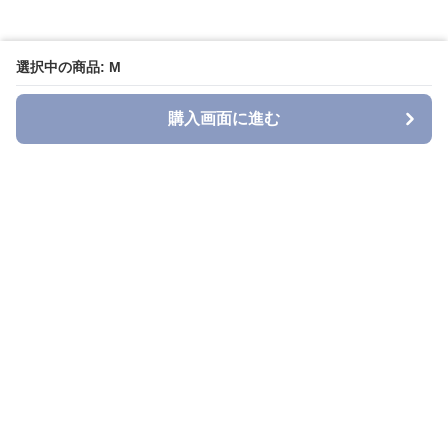
選択中の商品: M
購入画面に進む
Denimn
について
会社概要