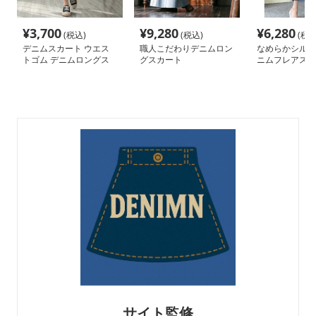
¥
3,700
¥
9,280
¥
6,280
(税込)
(税込)
(税込
デニムスカート ウエス
職人こだわりデニムロン
なめらかシルエ
トゴム デニムロングス
グスカート
ニムフレアスカ
カート
サイト監修