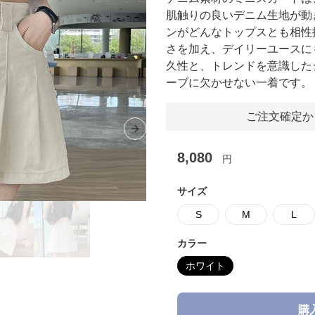
肌触りの良いデニム生地が動
ンがどんなトップスとも相性
さを加え、デイリーユースに
久性と、トレンドを意識した
ーブに欠かせない一着です。
ご注文確定か
Next slide
8,080
円
サイズ
S
M
L
カラー
ホワイト
購