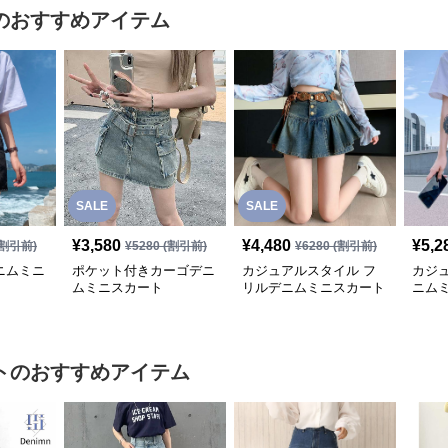
のおすすめアイテム
SALE
SALE
¥
3,580
¥
4,480
¥
5,2
割引前)
¥
5280
(割引前)
¥
6280
(割引前)
ニムミニ
ポケット付きカーゴデニ
カジュアルスタイル フ
カジ
ムミニスカート
リルデニムミニスカート
ニム
ト
のおすすめアイテム