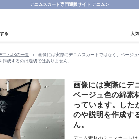
デニムスカート専門通販サイト デニムン
する
人
デニムJKの一覧
›
画像には実際にデニムスカートではなく、ベージュ
を作成するのは適切ではありません。
画像には実際にデ
ベージュ色の綿素
っています。した
のや説明を作成す
ん。
デニム素材のミニスカートは