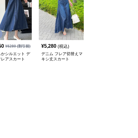
SALE
50
¥
5,280
¥
9,250
(税込)
¥
6280
(割引前)
¥
10280
(割引前)
らかシルエット デ
デニム フレア切替えマ
ふんわり優美なデニムギ
フレアスカート
キシ丈スカート
ャザーフレアスカート