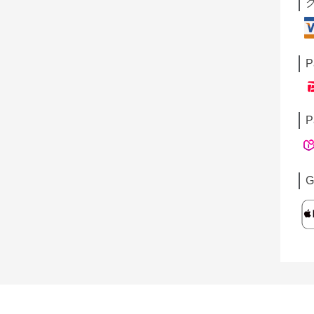
P
P
G