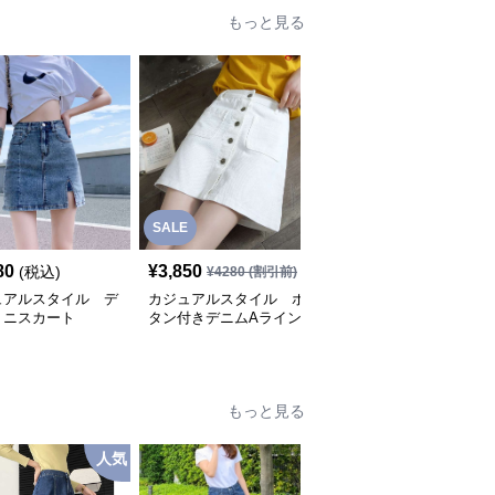
もっと見る
SALE
80
¥
3,850
¥
6,280
(税込)
(税込)
¥
4280
(割引前)
ュアルスタイル デ
カジュアルスタイル ボ
カジュアルスタイル
ミニスカート
タン付きデニムAライン
フリンジ裾デニムミニス
ミニスカート
カート
もっと見る
人気