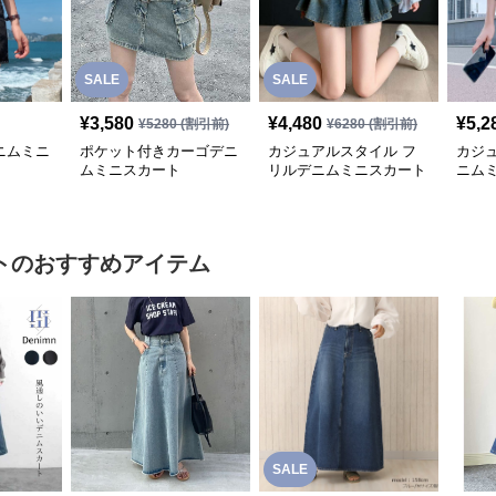
SALE
SALE
¥
3,580
¥
4,480
¥
5,2
¥
5280
(割引前)
¥
6280
(割引前)
ニムミニ
ポケット付きカーゴデニ
カジュアルスタイル フ
カジ
ムミニスカート
リルデニムミニスカート
ニム
ト
のおすすめアイテム
SALE