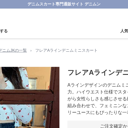
デニムスカート専門通販サイト デニムン
する
人
デニムJKの一覧
›
フレアAラインデニムミニスカート
フレアAラインデ
Aラインデザインのデニムミ
力。ハイウエスト仕様でスタ
がら女性らしさも感じさせる
組み合わせで、フェミニンな
リーユースにもぴったりな一
ご注文確定か