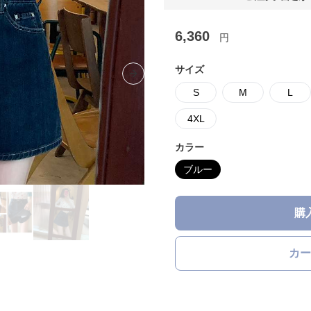
6,360
円
サイズ
Next slide
S
M
L
4XL
カラー
ブルー
購
カー