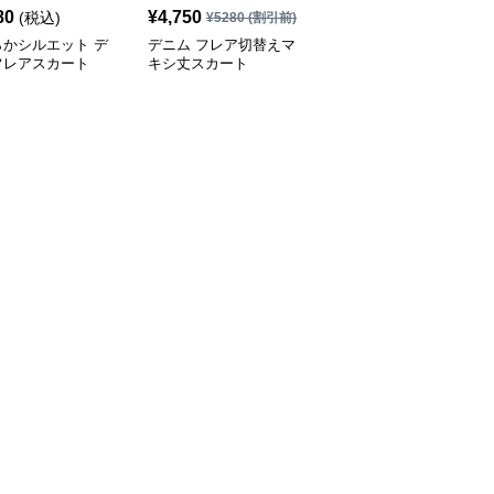
80
¥
4,750
¥
10,280
(税込)
(税込)
¥
5280
(割引前)
らかシルエット デ
デニム フレア切替えマ
ふんわり優美なデニムギ
フレアスカート
キシ丈スカート
ャザーフレアスカート