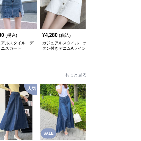
SALE
80
¥
4,280
¥
5,650
(税込)
(税込)
¥
6280
(割引前)
ュアルスタイル デ
カジュアルスタイル ボ
カジュアルスタイル
ミニスカート
タン付きデニムAライン
フリンジ裾デニムミニス
ミニスカート
カート
もっと見る
人気
SALE