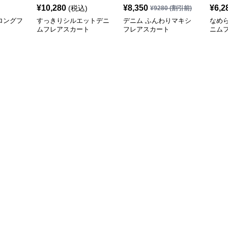
¥
10,280
¥
8,350
¥
6,2
(税込)
¥
9280
(割引前)
ロングフ
すっきりシルエットデニ
デニム ふんわりマキシ
なめ
ムフレアスカート
フレアスカート
ニム