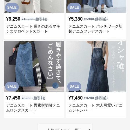
SALE
SALE
¥
9,250
¥
5,380
¥
10280
(割引前)
¥
5980
(割引前)
デニムスカート 長さのあるマキ
デニムスカート パッチワーク切
シ丈サロペットスカート
替デニムフレアスカート
SALE
SALE
¥
7,450
¥
7,450
¥
8280
(割引前)
¥
8280
(割引前)
デニムスカート 異素材切替デニ
デニムスカート 大人可愛いデニ
ムロングスカート
ムジャンパー
›