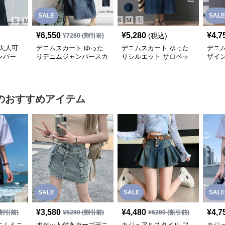
SALE
SALE
¥
6,550
¥
5,280
¥
4,7
(税込)
¥
7280
(割引前)
大人可
デニムスカート ゆった
デニムスカート ゆった
デニ
ンパー
りデニムジャンパースカ
りシルエット サロペッ
ザイ
ート
トスカート
スカ
のおすすめアイテム
SALE
SALE
SALE
¥
3,580
¥
4,480
¥
4,7
割引前)
¥
5280
(割引前)
¥
6280
(割引前)
ニムミニ
ポケット付きカーゴデニ
カジュアルスタイル フ
カジ