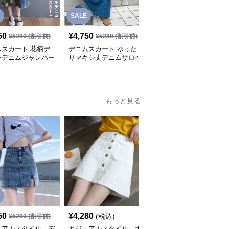
SALE
50
¥
4,750
¥
5,280
(税込)
¥
5280
(割引前)
¥
5280
(割引前)
ムスカート 花柄デ
デニムスカート ゆった
デニムスカート ゆるふ
ンデニムジャンパー
りマキシ丈デニムサロペ
わデニムサロペットワン
ート
ットスカート
ピース
もっと見る
SALE
50
¥
4,280
¥
5,650
(税込)
¥
5280
(割引前)
¥
6280
(割引前)
ュアルスタイル デ
カジュアルスタイル ボ
カジュアルスタイル