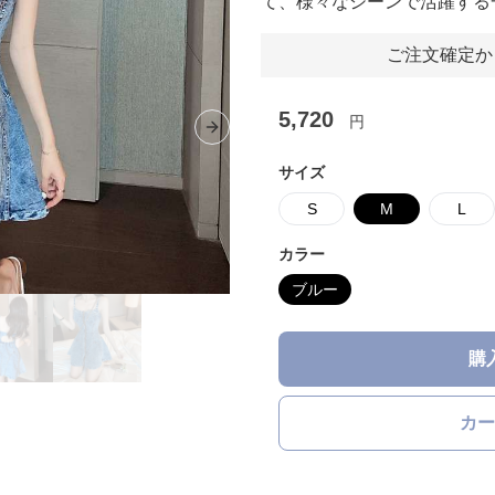
て、様々なシーンで活躍する
ご注文確定か
5,720
円
Next slide
サイズ
S
M
L
カラー
ブルー
購
カー