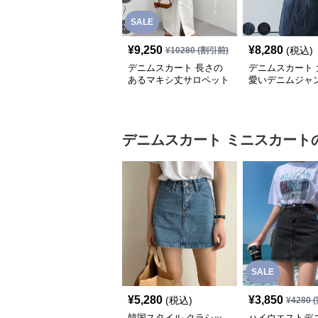
SALE
¥
9,250
¥
8,280
(税込)
¥
10280
(割引前)
デニムスカート 長さの
デニムスカート 
あるマキシ丈サロペット
愛いデニムジャ
スカート
デニムスカート
ミニスカート
SALE
¥
5,280
¥
3,850
(税込)
¥
4280
(
韓国スタイル クラシッ
ハイウエストデ