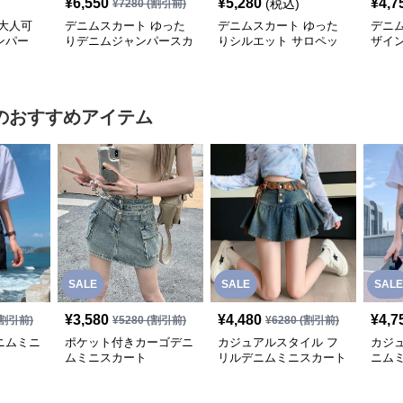
¥
6,550
¥
5,280
¥
4,7
(税込)
¥
7280
(割引前)
大人可
デニムスカート ゆった
デニムスカート ゆった
デニ
ンパー
りデニムジャンパースカ
りシルエット サロペッ
ザイ
ート
トスカート
スカ
のおすすめアイテム
SALE
SALE
SALE
¥
3,580
¥
4,480
¥
4,7
割引前)
¥
5280
(割引前)
¥
6280
(割引前)
ニムミニ
ポケット付きカーゴデニ
カジュアルスタイル フ
カジ
ムミニスカート
リルデニムミニスカート
ニム