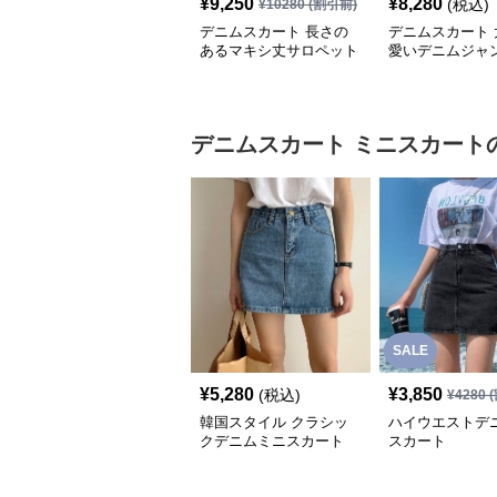
¥
9,250
¥
8,280
(税込)
¥
10280
(割引前)
デニムスカート 長さの
デニムスカート 
あるマキシ丈サロペット
愛いデニムジャ
スカート
デニムスカート
ミニスカート
SALE
¥
5,280
¥
3,850
(税込)
¥
4280
(
韓国スタイル クラシッ
ハイウエストデ
クデニムミニスカート
スカート