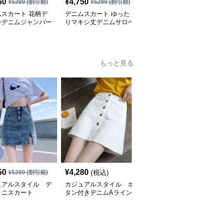
50
¥
4,750
¥
5,280
(税込)
¥
5280
(割引前)
¥
5280
(割引前)
ムスカート 花柄デ
デニムスカート ゆった
デニムスカート ゆるふ
ンデニムジャンパー
りマキシ丈デニムサロペ
わデニムサロペットワン
ート
ットスカート
ピース
もっと見る
SALE
50
¥
4,280
¥
5,650
(税込)
¥
5280
(割引前)
¥
6280
(割引前)
ュアルスタイル デ
カジュアルスタイル ボ
カジュアルスタイル
ミニスカート
タン付きデニムAライン
フリンジ裾デニムミニス
ミニスカート
カート