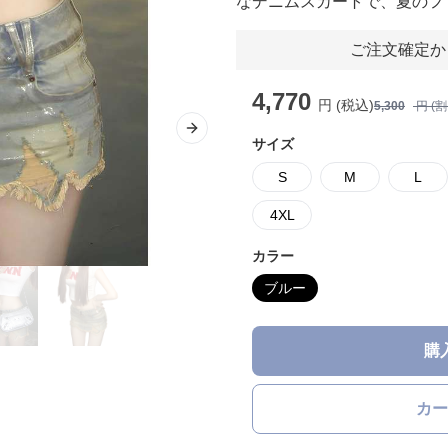
なデニムスカートで、夏のフ
ご注文確定か
4,770
円 (税込)
5,300
円 (
Next slide
サイズ
S
M
L
4XL
カラー
ブルー
購
カー