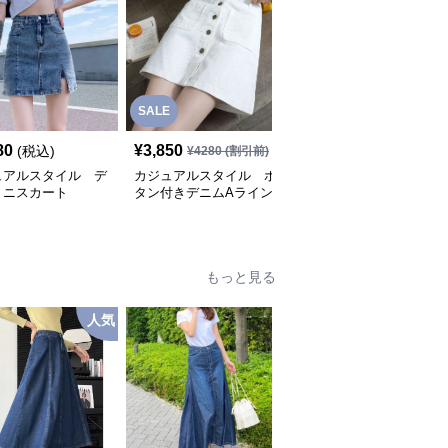
SALE
80
¥
3,850
¥
6,280
(税込)
(税込)
¥
4280
(割引前)
ュアルスタイル デ
カジュアルスタイル ボ
カジュアルスタイル
ミニスカート
タン付きデニムAライン
フリンジ裾デニムミニス
ミニスカート
カート
もっと見る
人気