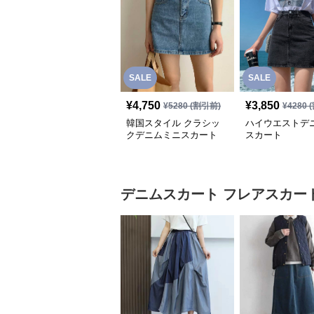
SALE
SALE
¥
4,750
¥
3,850
¥
5280
(割引前)
¥
4280
(
韓国スタイル クラシッ
ハイウエストデ
クデニムミニスカート
スカート
デニムスカート
フレアスカー