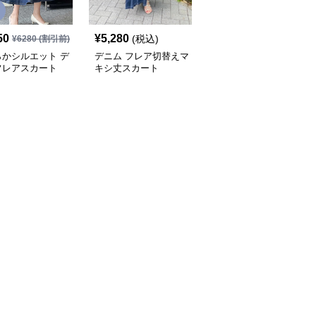
SALE
50
¥
5,280
¥
9,250
(税込)
¥
6280
(割引前)
¥
10280
(割引前)
らかシルエット デ
デニム フレア切替えマ
ふんわり優美なデニムギ
フレアスカート
キシ丈スカート
ャザーフレアスカート