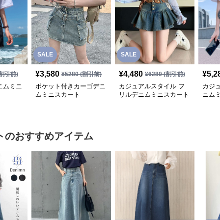
SALE
SALE
¥
3,580
¥
4,480
¥
5,2
割引前)
¥
5280
(割引前)
¥
6280
(割引前)
ニムミニ
ポケット付きカーゴデニ
カジュアルスタイル フ
カジ
ムミニスカート
リルデニムミニスカート
ニム
ト
のおすすめアイテム