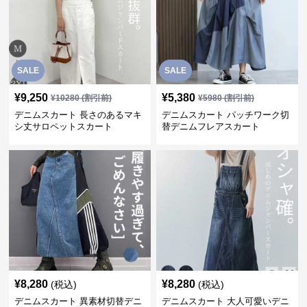
SALE
SALE
¥
9,250
¥
5,380
¥
10280
(割引前)
¥
5980
(割引前)
デニムスカート 長さのあるマキ
デニムスカート パッチワーク切
シ丈サロペットスカート
替デニムフレアスカート
¥
8,280
¥
8,280
(税込)
(税込)
デニムスカート 異素材切替デニ
デニムスカート 大人可愛いデニ