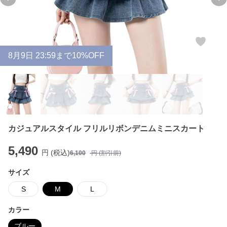
Previous slide
Ne
8
月
9
日 23:59まで10%OFF
カジュアルスタイル フリルリボンデニムミニスカート
5,490
円 (税込)
6,100
円 (割引前)
サイズ
S
M
L
カラー
ブルー